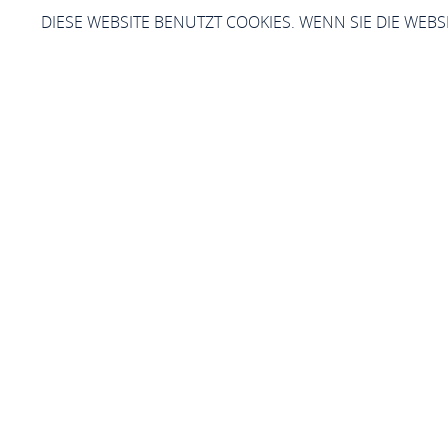
DIESE WEBSITE BENUTZT COOKIES. WENN SIE DIE WEB
Sie sind hier:
Startseite
Niederh
L
iebe Besucher*innen, li
herzlich willkommen. Au
einige Informationen geben 