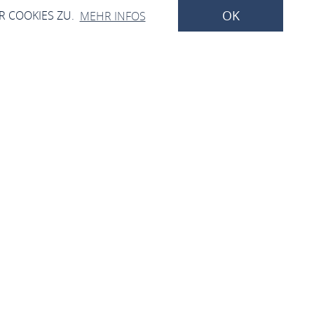
OK
R COOKIES ZU.
MEHR INFOS
etseite von Niederheimbach
n Ort vorstellen und Ihnen
m herrlichen Mittelrheintal.