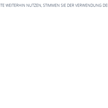
SITE WEITERHIN NUTZEN, STIMMEN SIE DER VERWENDUNG DE
Niederheimbach
eimbach
ebe Bürger*innen, wir heißen Sie auf der Intern
f den folgenden Seiten werden wir Ihnen unsere
.Niederheimbach liegt am Rande des Soonwaldes i